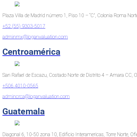
Plaza Villa de Madrid número 1, Piso 10 – “C”, Colonia Roma No
+52 (55) 9303-5017
adminmx@loganvaluation.com
Centroamérica
San Rafael de Escazu, Costado Norte de Distrito 4 – Amara CC, O
+506 4010-0565
admincrca@loganvaluation.com
Guatemala
Diagonal 6, 10-50 zona 10, Edificio Interamericas, Torre Norte, O