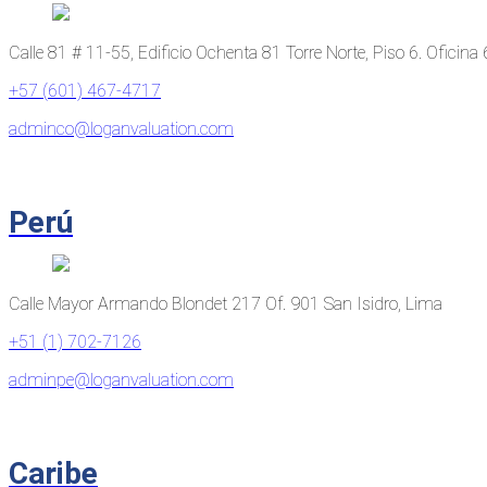
Calle 81 # 11-55, Edificio Ochenta 81 Torre Norte, Piso 6. Oficina
+57 (601) 467-4717
adminco@loganvaluation.com
Perú
Calle Mayor Armando Blondet 217 Of. 901 San Isidro, Lima
+51 (1) 702-7126
adminpe@loganvaluation.com
Caribe