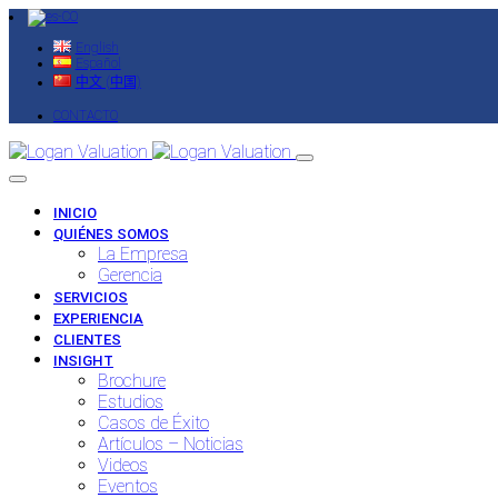
English
Español
中文 (中国)
CONTACTO
INICIO
QUIÉNES SOMOS
La Empresa
Gerencia
SERVICIOS
EXPERIENCIA
CLIENTES
INSIGHT
Brochure
Estudios
Casos de Éxito
Artículos – Noticias
Videos
Eventos