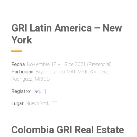
GRI Latin America – New
York
Fecha:
Noviembre 18 y 19 de 2021 (Presencial)
Participan:
Bryan Dragoo, MAI, MRICS y Diego
Rodríguez, MRICS
Registro:
[
aquí
]
Lugar:
Nueva York, EE.UU
Colombia GRI Real Estate