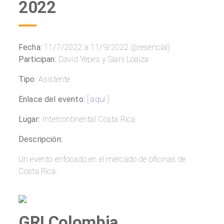
2022
Fecha:
11/7/2022 a 11/9/2022 (presencial)
Participan:
David Yepes y Siani Loaiza
Tipo
: Asistente
Enlace del evento:
[
aquí
]
Lugar:
Intercontinental Costa Rica
Descripción:
Un evento enfocado en el mercado de oficinas de
Costa Rica.
GRI Colombia