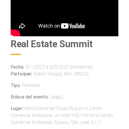
Real Estate Summit
Fecha:
3/1/2022 a 3/3/2022 (presencial)
Participan:
Robert Dragoo, MAI, MRICS
Tipo
: Panelista
Enlace del evento:
[
aquí
]
Lugar:
InterContinental Costa Rica en el Centro
Comercial Multiplaza, un hotel IHG. Frente al Centro
Comercial Multiplaza. Escazu, San José, SJ, C