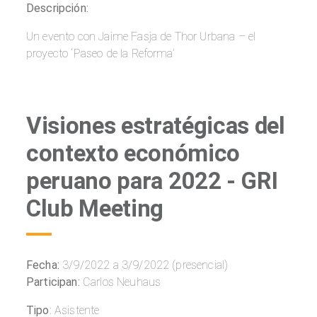
Descripción:
Un evento con Jaime Fasja de Thor Urbana – el
proyecto ‘Paseo de la Reforma’
Visiones estratégicas del
contexto económico
peruano para 2022 - GRI
Club Meeting
Fecha:
3/9/2022 a 3/9/2022 (presencial)
Participan:
Carlos Neuhaus
Tipo
: Asistente