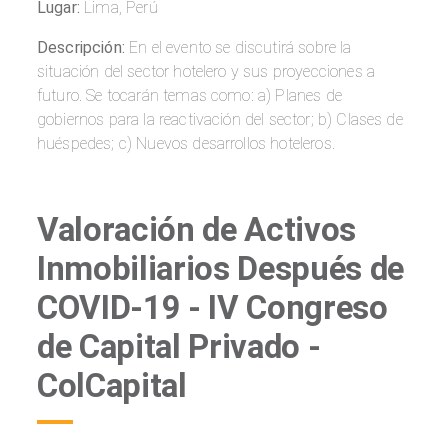
Lugar:
Lima, Perú
Descripción:
En el evento se discutirá sobre la
situación del sector hotelero y sus proyecciones a
futuro. Se tocarán temas como: a) Planes de
gobiernos para la reactivación del sector; b) Clases de
huéspedes; c) Nuevos desarrollos hoteleros.
Valoración de Activos
Inmobiliarios Después de
COVID-19 - IV Congreso
de Capital Privado -
ColCapital