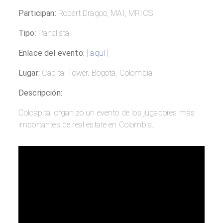
Participan:
Robert Dragoo, MAI, MRICS
Tipo
: Panelista
Enlace del evento:
[
aquí
]
Lugar:
Capital Tower. Bogotá, Colombia
Descripción:
Colcapital organizó un evento de los jugadores más
importantes de real estate en Colombia.