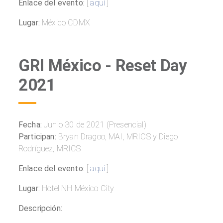
Enlace del evento:
[
aquí
]
Lugar:
México CDMX
GRI México - Reset Day
2021
Fecha:
Junio 30 de 2021 (Presencial)
Participan:
Bryan Dragoo, MAI, MRICS y Diego
Rodríguez, MRICS
Enlace del evento:
[
aquí
]
Lugar:
Hotel NH México City
Descripción: