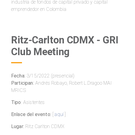
industria de fondos de capital privado y capital
emprendedor en Colombia
Ritz-Carlton CDMX - GRI
Club Meeting
Fecha:
3/15/2022 (presencial)
Participan:
Andrés Robayo, Robert L.Dragoo MAI
MRICS
Tipo
: Asistentes
Enlace del evento:
[
aquí
]
Lugar:
Ritz Carlton CDMX