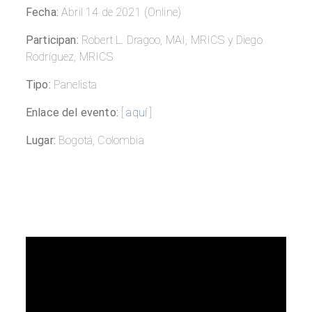
Fecha:
Abril 14 de 2021 (Online)
Participan:
Robert L. Dragoo, MAI, MRICS y Diego
Rodríguez, MRICS
Tipo:
Panelista
Enlace del evento:
[
aquí
]
Lugar:
Bogotá, Colombia