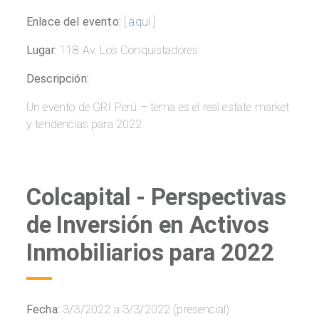
Enlace del evento:
[
aquí
]
Lugar:
118 Av. Los Conquistadores
Descripción:
Un evento de GRI Perú – tema es el real estate market
y tendencias para 2022
Colcapital - Perspectivas
de Inversión en Activos
Inmobiliarios para 2022
Fecha:
3/3/2022 a 3/3/2022 (presencial)