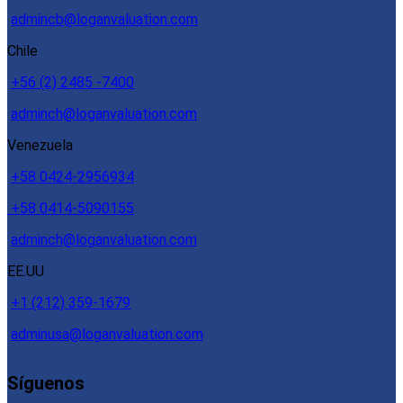
admincb@loganvaluation.com
Chile
+56 (2) 2485 -7400
adminch@loganvaluation.com
Venezuela
+58 0424-2956934
+58 0414-5090155
adminch@loganvaluation.com
EE.UU
+1 (212) 359-1679
adminusa@loganvaluation.com
Síguenos