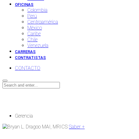
OFICINAS
Colombia
Perú
Centroamérica
México
Caribe
Chile
Venezuela
CARRERAS
CONTRATISTAS
CONTACTO
Nuestro Equipo
Gerencia
Saber +