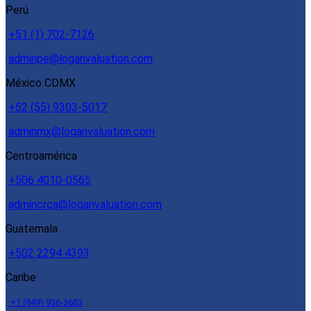
Perú
+51 (1) 702-7126
adminpe@loganvaluation.com
México CDMX
+52 (55) 9303-5017
adminmx@loganvaluation.com
Centroamérica
+506 4010-0565
admincrca@loganvaluation.com
Guatemala
+502 2294 4393
Caribe
+1 (849) 936-3683