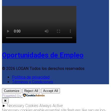
Oportunidades de Empleo
© 2026 LOGAN Todos los derechos reservados
Política de privacidad
Términos y Condiciones
Customize
Reject All
Accept All
Powered by
✖
►
Necessary Cookies
Always Active
Necessary cookies enable essential site features like secure log-