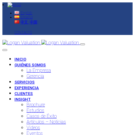
English
Español
中文 (中国)
CONTACTO
INICIO
QUIÉNES SOMOS
La Empresa
Gerencia
SERVICIOS
EXPERIENCIA
CLIENTES
INSIGHT
Brochure
Estudios
Casos de Éxito
Artículos – Noticias
Videos
Eventos