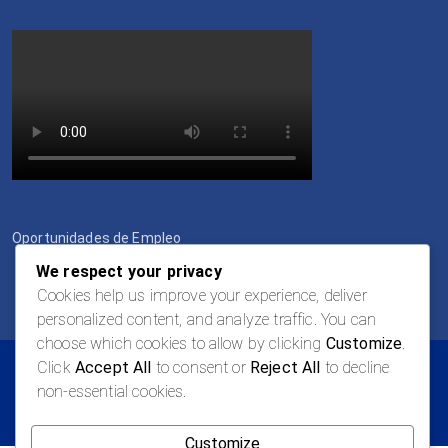
Oportunidades de Empleo
We respect your privacy
Cookies help us improve your experience, deliver
personalized content, and analyze traffic. You can
choose which cookies to allow by clicking
Customize
.
Click
Accept All
to consent or
Reject All
to decline
© 2026 LOGAN Todos los derechos reservados
non-essential cookies.
Política de privacidad
Términos y Condiciones
Customize