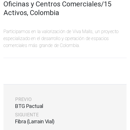
Oficinas y Centros Comerciales
/
15
Activos, Colombia
Participamos en la valorización de Viva Malls, un proyecto
especializado en el desarrollo y operación de espacios
comerciales más grande de Colombia.
PREVIO
BTG Pactual
SIGUIENTE
Fibra (Larrain Vial)