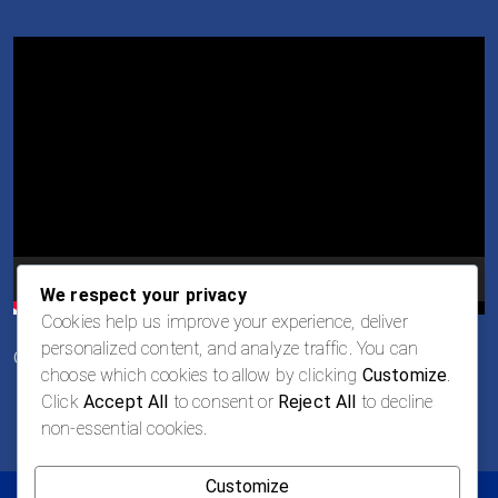
Video
Player
00:00
00:30
We respect your privacy
Cookies help us improve your experience, deliver
personalized content, and analyze traffic. You can
Oportunidades de Empleo
choose which cookies to allow by clicking
Customize
.
Click
Accept All
to consent or
Reject All
to decline
non-essential cookies.
Customize