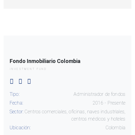
Fondo Inmobiliario Colombia
INVESTMENT FUND
Tipo:
Administrador de fondos
Fecha:
2016 - Presente
Sector:
Centros comerciales, oficinas, naves industriales,
centros médicos y hoteles
Ubicación:
Colombia