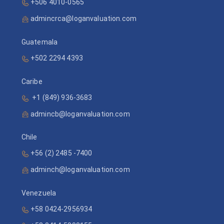
+506 4010-0565
admincrca@loganvaluation.com
Guatemala
+502 2294 4393
Caribe
+1 (849) 936-3683
admincb@loganvaluation.com
Chile
+56 (2) 2485 -7400
adminch@loganvaluation.com
Venezuela
+58 0424-2956934