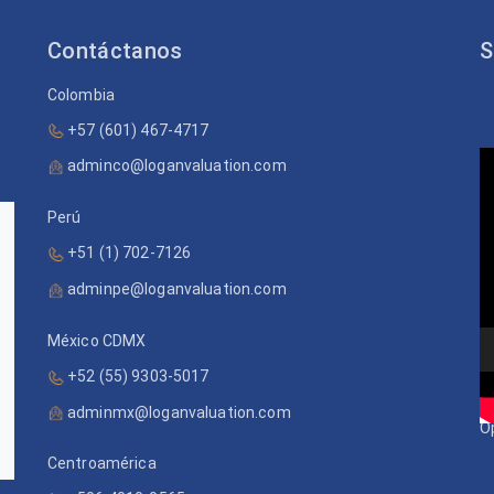
Contáctanos
S
Colombia
+57 (601) 467-4717
V
adminco@loganvaluation.com
P
Perú
+51 (1) 702-7126
adminpe@loganvaluation.com
México CDMX
+52 (55) 9303-5017
adminmx@loganvaluation.com
O
Centroamérica