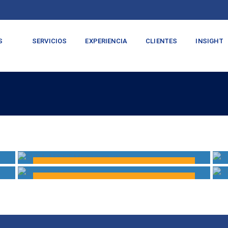
S
SERVICIOS
EXPERIENCIA
CLIENTES
INSIGHT
SURA ASSET Management
PORTAFOLIOS VALORADOS
BTG Pactual
PORTAFOLIOS VALORADOS
MÁS INFORMACIÓN
MÁS INFORMACIÓN