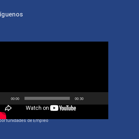
íguenos
ideo
layer
00:00
00:30
portunidades de Empleo