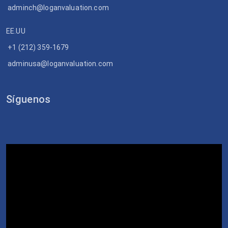
adminch@loganvaluation.com
EE.UU
+1 (212) 359-1679
adminusa@loganvaluation.com
Síguenos
Video
Player