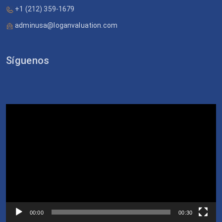
+1 (212) 359-1679
adminusa@loganvaluation.com
Síguenos
Video
Player
00:00
00:30