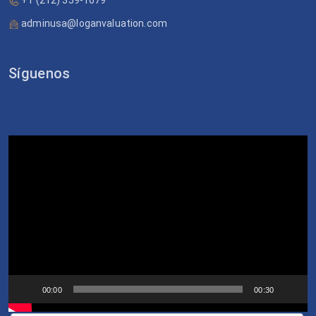
+1 (212) 359-1679
adminusa@loganvaluation.com
Síguenos
Video
Player
00:00
00:30