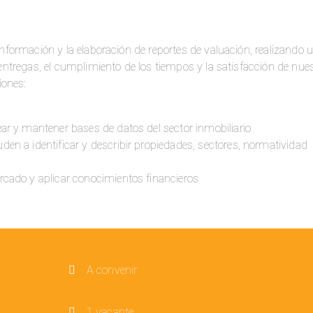
 información y la elaboración de reportes de valuación, realizando 
s entregas, el cumplimiento de los tiempos y la satisfacción de nue
iones:
ear y mantener bases de datos del sector inmobiliario
den a identificar y describir propiedades, sectores, normatividad
rcado y aplicar conocimientos financieros
A convenir
1 vacante