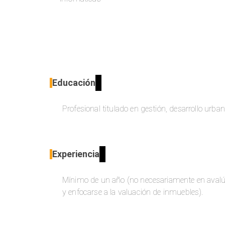
Educación
Profesional titulado en gestión, desarrollo urba
Experiencia
Mínimo de un año (no necesariamente en avalúos,
y enfocarse a la valuación de inmuebles).