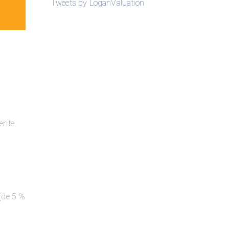
Tweets by LoganValuation
ente
(de 5 %