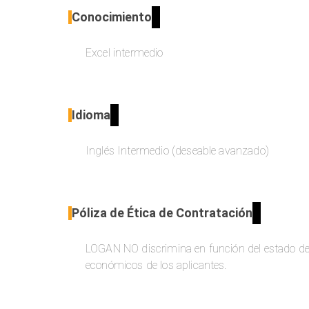
Conocimiento
Excel intermedio
Idioma
Inglés Intermedio (deseable avanzado)
Póliza de Ética de Contratación
LOGAN NO discrimina en función del estado de s
económicos de los aplicantes.