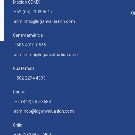
México CDMX
+52 (55) 9303-5017
O
adminmx@loganvaluation.com
Centroamérica
+506 4010-0565
admincrca@loganvaluation.com
Guatemala
+502 2294 4393
Caribe
+1 (849) 936-3683
admincb@loganvaluation.com
Chile
+56 (2) 2485 -7400