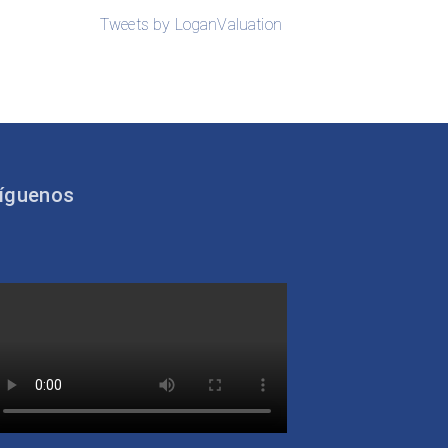
Tweets by LoganValuation
íguenos