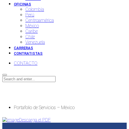
OFICINAS
Colombia
Perú
Centroamérica
México
Caribe
Chile
Venezuela
CARRERAS
CONTRATISTAS
CONTACTO
Portafolio de Servicios – México
Portafolio de Servicios – México
Descarga el PDF