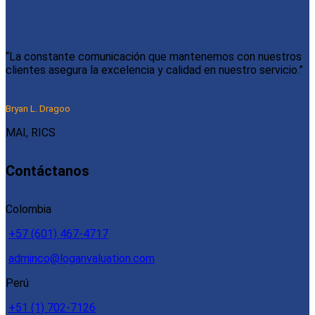
“La constante comunicación que mantenemos con nuestros
clientes asegura la excelencia y calidad en nuestro servicio.”
Bryan L. Dragoo
MAI, RICS
Contáctanos
Colombia
+57 (601) 467-4717
adminco@loganvaluation.com
Perú
+51 (1) 702-7126