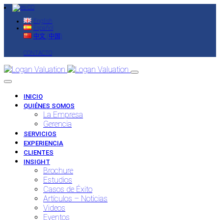
English
Español
中文 (中国)
CONTACTO
INICIO
QUIÉNES SOMOS
La Empresa
Gerencia
SERVICIOS
EXPERIENCIA
CLIENTES
INSIGHT
Brochure
Estudios
Casos de Éxito
Artículos – Noticias
Videos
Eventos