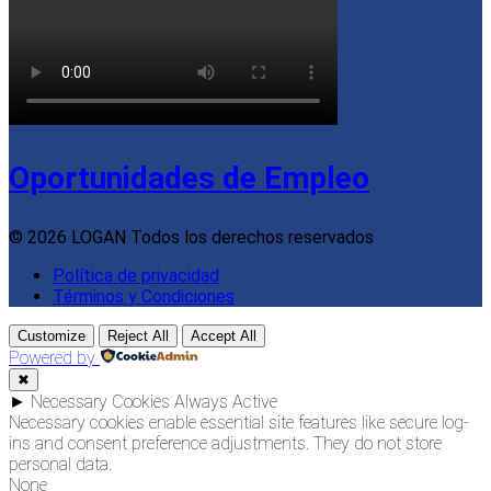
Oportunidades de Empleo
© 2026 LOGAN Todos los derechos reservados
Política de privacidad
Términos y Condiciones
Customize
Reject All
Accept All
Powered by
✖
►
Necessary Cookies
Always Active
Necessary cookies enable essential site features like secure log-
ins and consent preference adjustments. They do not store
personal data.
None